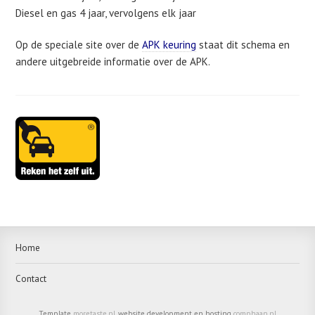
Diesel en gas 4 jaar, vervolgens elk jaar
Op de speciale site over de
APK keuring
staat dit schema en
andere uitgebreide informatie over de APK.
Sidebar
Hoofdmenu
APK
main
Footer
Home
menu
Contact
APK
Template
moretaste.nl
, website development en hosting
comphaan.nl