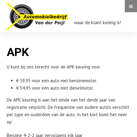
≡
Auto
Van
der
waar de klant koning is!
Peijl
APK
|
APK
Auto
Van
der
APK
APK
U kunt bij ons terecht voor de APK keuring voor:
Peijl
€ 39,95 voor een auto met benzinemotor.
€ 54,95 voor een auto met dieselmotor.
De APK keuring is aan het einde van het derde jaar van
registratie verplicht. De frequentie van oudere auto's verschilt
per type en ouderdom van de auto. In het kort komt het neer
op:
Benzine 4-2-2 jaar, vervolgens elk jaar