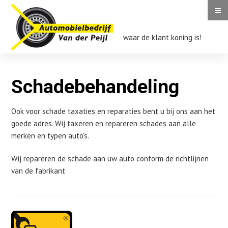
≡
Auto
Van
der
waar de klant koning is!
Peijl
Schadebehandeling
|
Schadebehandeling
Auto
Van
der
Schadebehandeling
Schadebehandeling
Ook voor schade taxaties en reparaties bent u bij ons aan het
Peijl
goede adres. Wij taxeren en repareren schades aan alle
merken en typen auto's.
Wij repareren de schade aan uw auto conform de richtlijnen
van de fabrikant
Sidebar
Hoofdmenu
Schadebehandeling