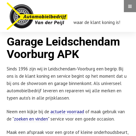
≡
Auto
Van
der
waar de klant koning is!
Garage
Peijl
Leidschendam
Garage Leidschendam
Voorburg
APK
Voorburg APK
|
Auto
Garage
Van
Garage
Sinds 1996 zijn wij in Leidschendam-Voorburg een begrip. Bij
Leidschendam
Leidschendam
der
ons is de klant koning en service begint op het moment dat u
Voorburg
Voorburg
Peijl
APK
bij ons de showroom en garage binnenkomt. Als universeel
APK
automobielbedrijf leveren en repareren wij alle merken en
typen auto's in alle prijsklassen.
Neem een kijkje bij de
actuele voorraad
of maak gebruik van
de "
zoeken en vinden
" service voor een goede occasion.
Maak een afspraak voor een grote of kleine onderhoudsbeurt,