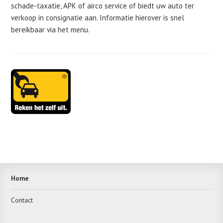
schade-taxatie, APK of airco service of biedt uw auto ter
verkoop in consignatie aan. Informatie hierover is snel
bereikbaar via het menu.
Sidebar
Hoofdmenu
Garage
Leidschendam
main
Voorburg
APK
Footer
Home
menu
Contact